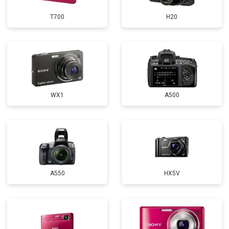
T700
H20
WX1
A500
A550
HX5V