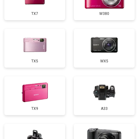
TX7
W380
TX5
WX5
TX9
A33