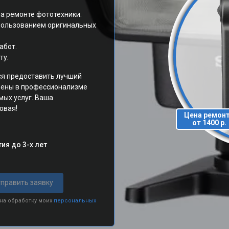
а ремонте фототехники.
спользованием оригинальных
абот.
ту.
ся предоставить лучший
ерены в профессионализме
мых услуг. Ваша
овая!
Цена ремон
от 1400 р.
ия до 3-х лет
править заявку
 на обработку моих
персональных