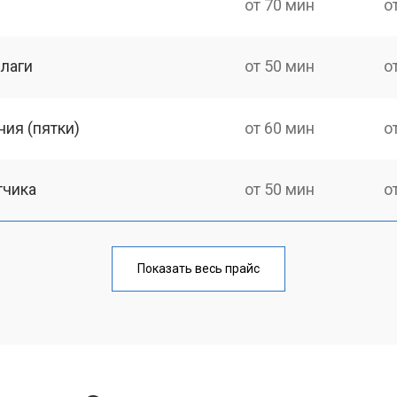
от 70 мин
о
лаги
от 50 мин
о
ия (пятки)
от 60 мин
о
тчика
от 50 мин
о
от 70 мин
о
Показать весь прайс