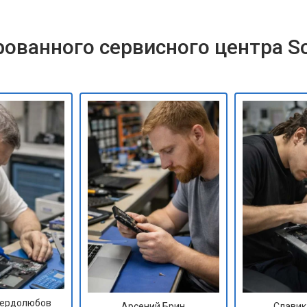
ованного сервисного центра S
Сердолюбов
Арсений Брин
Славик