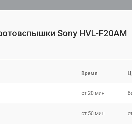
 фотовспышки Sony HVL-F20AM
Время
Ц
от 20 мин
б
от 50 мин
о