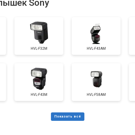
пышек Sony
HVL-F32M
HVL-F43AM
HVL-F43M
HVL-F58AM