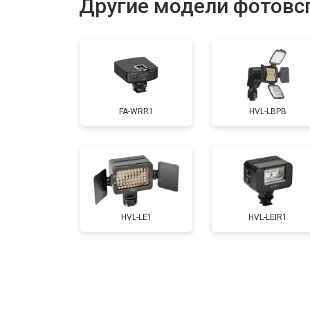
Другие модели фотовс
FA-WRR1
HVL-LBPB
HVL-LE1
HVL-LEIR1