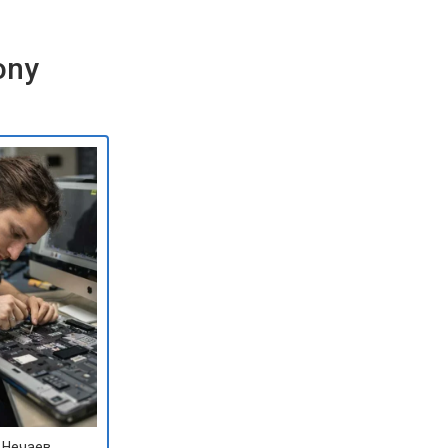
ony
 Нечаев