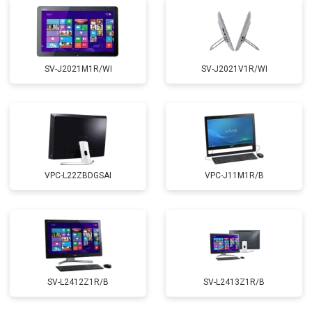
SV-J2021M1R/WI
SV-J2021V1R/WI
VPC-L22ZBDGSAI
VPC-J11M1R/B
SV-L2412Z1R/B
SV-L2413Z1R/B