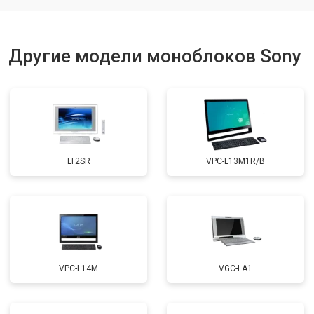
Другие модели моноблоков Sony
LT2SR
VPC-L13M1R/B
VPC-L14M
VGC-LA1