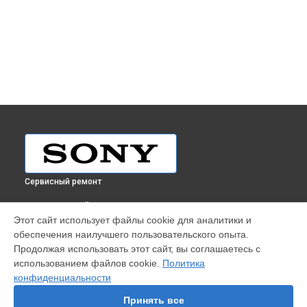
Сервисный ремонт
ВЫБЕРИ СВОЙ ГОРОД
Этот сайт использует файлы cookie для аналитики и
Ремонт наушников Sony в
Краснодаре
обеспечения наилучшего пользовательского опыта.
Ремонт наушников Sony в
Ростове-на-Дону
Продолжая использовать этот сайт, вы соглашаетесь с
Ремонт наушников Sony в
Нижнем Новгороде
использованием файлов cookie.
Политика
конфиденциальности
Ремонт наушников Sony в
Новосибирске
Ремонт наушников Sony в
Челябинске
Принять все