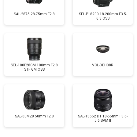
SAL-2875 28-75mm F2.8
SEL-P18200 18-200mm F3.5-
6.3 OSS
SEL-100F28GM 100mm F2.8
VCL-DEH08R
STF GM OSS
SAL-50M28 50mm F2.8
SAL-18552 DT 18-55mm F3.5-
5.6 SAM II