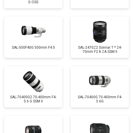
G OSS
SAL-500F40G 500mm F4.0
SAL-2470Z2 Sonnar T * 24-
70mm F2.8 ZA SSM II
SAL-70400G2 70-400mm F4-
SAL-70400G 70-400mm F4-
5.6 G SSM II
5.6G