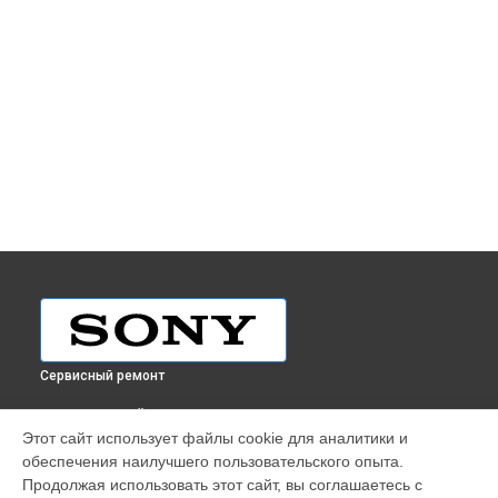
Сервисный ремонт
ВЫБЕРИ СВОЙ ГОРОД
Этот сайт использует файлы cookie для аналитики и
Ремонт планшета Tap 11 SVT1122X9R Sony в
Краснодаре
обеспечения наилучшего пользовательского опыта.
Ремонт планшета Tap 11 SVT1122X9R Sony в
Ростове-на-
Продолжая использовать этот сайт, вы соглашаетесь с