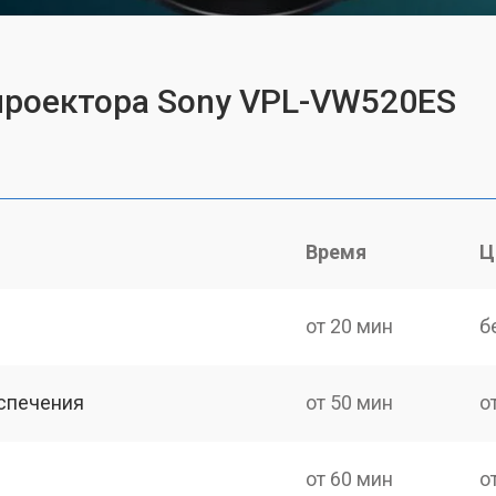
проектора Sony VPL-VW520ES
Время
Ц
от 20 мин
б
спечения
от 50 мин
о
от 60 мин
о