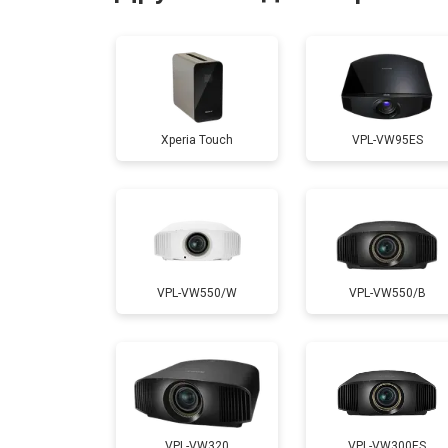
Ремонт системы охлаждения
Ремонт блока питания
Xperia Touch
VPL-VW95ES
Замена блока розжига
VPL-VW550/W
VPL-VW550/B
VPL-VW320
VPL-VW300ES