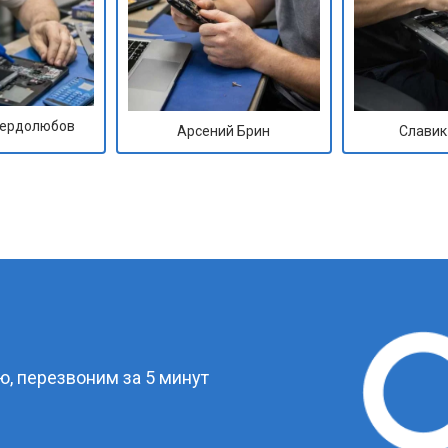
Сердолюбов
Арсений Брин
Славик
?
, перезвоним за 5 минут