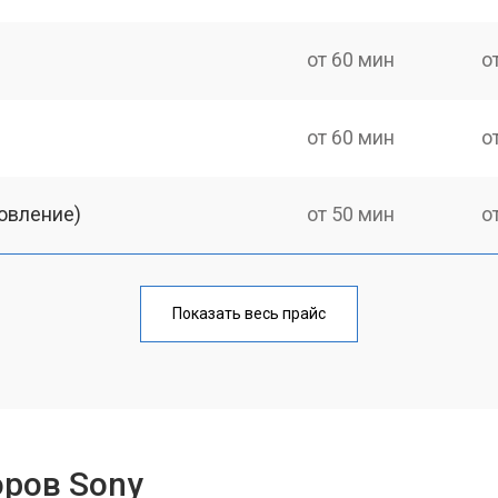
от 60 мин
о
от 60 мин
о
овление)
от 50 мин
о
от 60 мин
о
Показать весь прайс
от 50 мин
о
от 60 мин
о
оров Sony