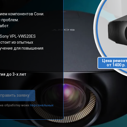
ием компонентов Сони.
е проблем.
абот.
 Sony VPL-VW520ES
стоит из опытных
бучение для повышения
Цена ремон
от 1400 р.
ия до 3-х лет
править заявку
 на обработку моих
персональных