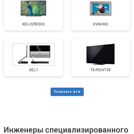
KDL-32RE303
XVM-H65
XEL-1
TX-P65VT30
Инженеры специализированного