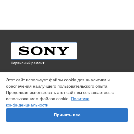
Сервисный ремонт
ВЫБЕРИ СВОЙ ГОРОД
Этот сайт использует файлы cookie для аналитики и
Ремонт телевизора KD-65XG7096BR2 Sony в
Краснодаре
обеспечения наилучшего пользовательского опыта.
Ремонт телевизора KD-65XG7096BR2 Sony в
Ростове-на-
Продолжая использовать этот сайт, вы соглашаетесь с
Дону
использованием файлов cookie.
Политика
Ремонт телевизора KD-65XG7096BR2 Sony в
Нижнем
конфиденциальности
Новгороде
Принять все
Ремонт телевизора KD-65XG7096BR2 Sony в
Новосибирске
Ремонт телевизора KD-65XG7096BR2 Sony в
Челябинске
Ремонт телевизора KD-65XG7096BR2 Sony в
Екатеринбурге