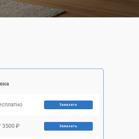
ена
есплатно
Заказать
т 3500 ₽
Заказать