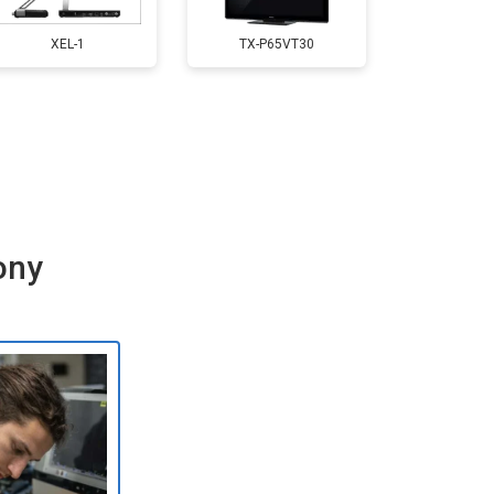
т 5500 ₽
Заказать
XEL-1
TX-P65VT30
т 3900 ₽
Заказать
т 4800 ₽
Заказать
ony