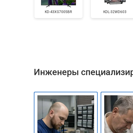
Замена матрицы
KD-43XG7005BR
KDL-32WD603
Прошивка
Замена трансформаторов подсветк
Инженеры специализир