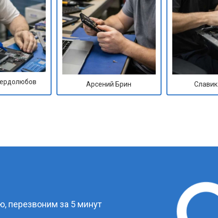
Сердолюбов
Арсений Брин
Славик
?
, перезвоним за 5 минут