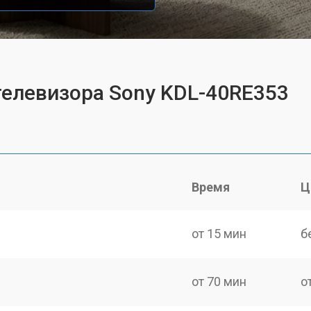
телевизора Sony KDL-40RE353
Время
Ц
от 15 мин
б
от 70 мин
о