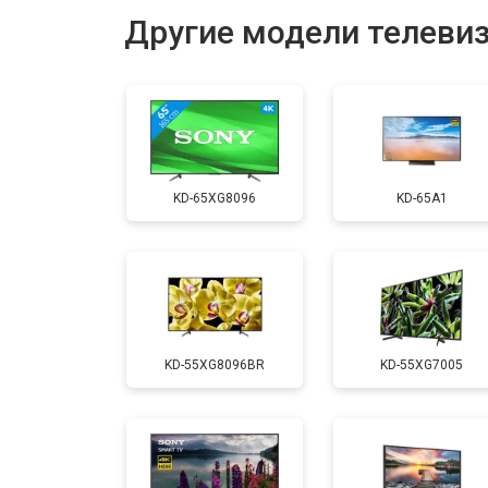
Другие модели телеви
Замена USB порта
Замена HDMI порта
KD-65XG8096
KD-65A1
Замена модуля Wi-Fi
Замена лампы подсветки
KD-55XG8096BR
KD-55XG7005
Ремонт блока управления
Замена блока питания