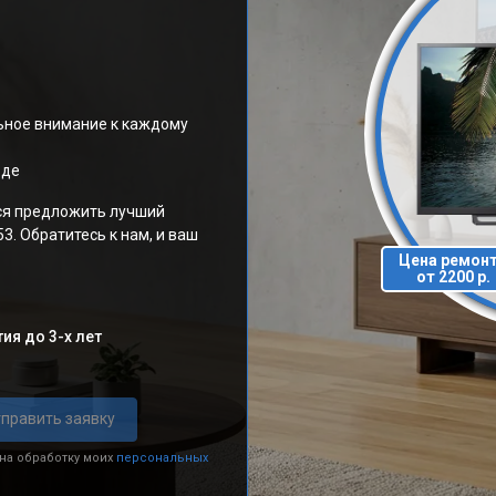
ьное внимание к каждому
оде
ся предложить лучший
3. Обратитесь к нам, и ваш
Цена ремон
от 2200 р.
ия до 3-х лет
править заявку
 на обработку моих
персональных